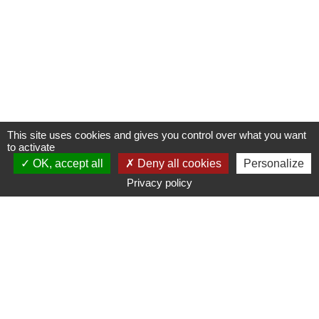
This site uses cookies and gives you control over what you want
to activate
OK, accept all
Deny all cookies
Personalize
Privacy policy
www.ampmetropole.fr
Un site de la Métropole Aix-Marseille-Provence
Plan du site
Mentions légales
Accessibilité : non conforme
Paramétrage des cookies