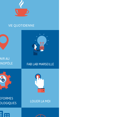
VIE QUOTIDIENNE
NIR AU
HNOPÔLE
FAB LAB MARSEILLE
EFORMES
LOUER LA MDI
OLOGIQUES