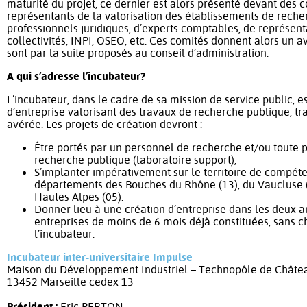
maturité du projet, ce dernier est alors présenté devant des 
représentants de la valorisation des établissements de recher
professionnels juridiques, d’experts comptables, de représen
collectivités, INPI, OSEO, etc. Ces comités donnent alors un a
sont par la suite proposés au conseil d’administration.
A qui s’adresse l’incubateur?
L’incubateur, dans le cadre de sa mission de service public, es
d’entreprise valorisant des travaux de recherche publique, tr
avérée. Les projets de création devront :
Être portés par un personnel de recherche et/ou toute 
recherche publique (laboratoire support),
S’implanter impérativement sur le territoire de compéte
départements des Bouches du Rhône (13), du Vaucluse (
Hautes Alpes (05).
Donner lieu à une création d’entreprise dans les deux ans
entreprises de moins de 6 mois déjà constituées, sans chif
l’incubateur.
Incubateur inter-universitaire Impulse
Maison du Développement Industriel – Technopôle de Chât
13452 Marseille cedex 13
Président :
Eric BERTON