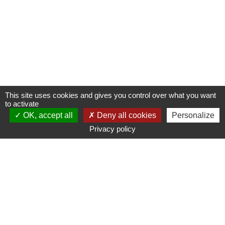
This site uses cookies and gives you control over what you want
to activate
OK, accept all
Deny all cookies
Personalize
Privacy policy
www.ampmetropole.fr
Un site de la Métropole Aix-Marseille-Provence
Plan du site
Mentions légales
Accessibilité : non conforme
Paramétrage des cookies