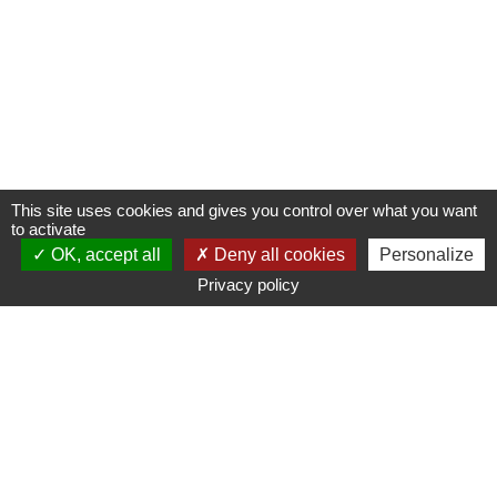
This site uses cookies and gives you control over what you want
to activate
OK, accept all
Deny all cookies
Personalize
Privacy policy
www.ampmetropole.fr
Un site de la Métropole Aix-Marseille-Provence
Plan du site
Mentions légales
Accessibilité : non conforme
Paramétrage des cookies