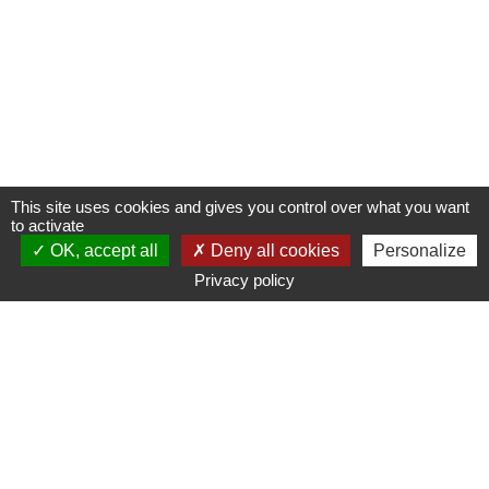
This site uses cookies and gives you control over what you want
to activate
OK, accept all
Deny all cookies
Personalize
Privacy policy
www.ampmetropole.fr
Un site de la Métropole Aix-Marseille-Provence
Plan du site
Mentions légales
Accessibilité : non conforme
Paramétrage des cookies