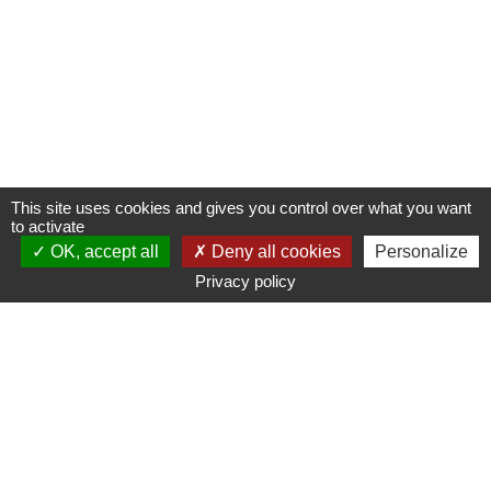
This site uses cookies and gives you control over what you want
to activate
OK, accept all
Deny all cookies
Personalize
Privacy policy
www.ampmetropole.fr
Un site de la Métropole Aix-Marseille-Provence
Plan du site
Mentions légales
Accessibilité : non conforme
Paramétrage des cookies