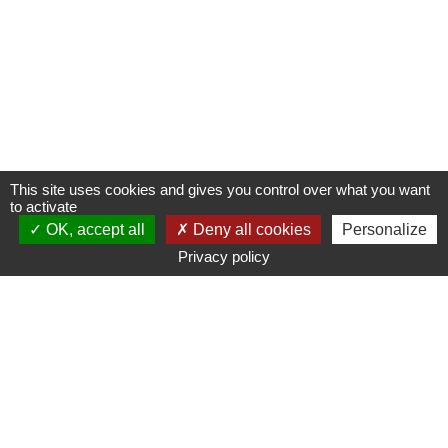
This site uses cookies and gives you control over what you want
to activate
OK, accept all
Deny all cookies
Personalize
Privacy policy
www.ampmetropole.fr
Un site de la Métropole Aix-Marseille-Provence
Plan du site
Mentions légales
Accessibilité : non conforme
Paramétrage des cookies