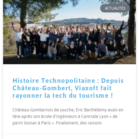
ACTUALITÉS
Histoire Technopolitaine : Depuis
Château-Gombert, Viaxoft fait
rayonner la tech du tourisme !
Château-Gombertois de souche, Eric Barthélémy avait en
tête après son école d’ingénieurs à Centrale Lyon « de
partir bosser à Paris ». Finalement, des raisons