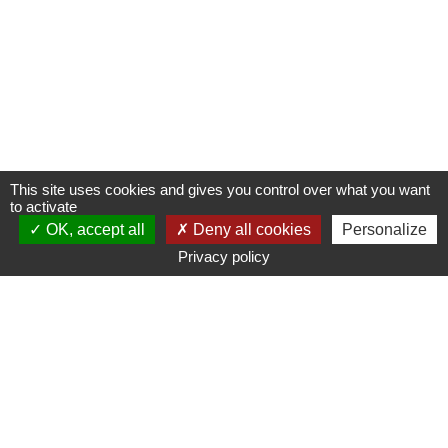
This site uses cookies and gives you control over what you want
to activate
OK, accept all
Deny all cookies
Personalize
Privacy policy
www.ampmetropole.fr
Un site de la Métropole Aix-Marseille-Provence
Plan du site
Mentions légales
Accessibilité : non conforme
Paramétrage des cookies