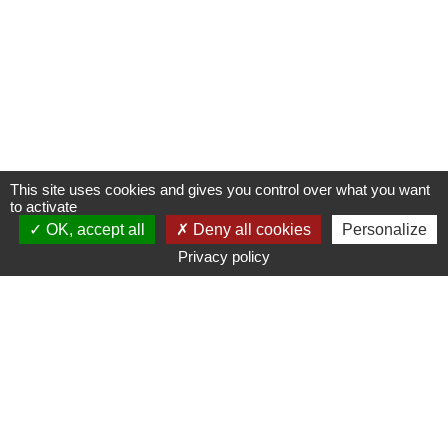
This site uses cookies and gives you control over what you want
to activate
OK, accept all
Deny all cookies
Personalize
Privacy policy
www.ampmetropole.fr
Un site de la Métropole Aix-Marseille-Provence
Plan du site
Mentions légales
Accessibilité : non conforme
Paramétrage des cookies