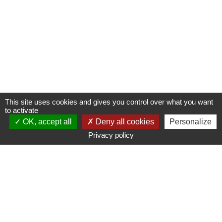
This site uses cookies and gives you control over what you want
to activate
OK, accept all
Deny all cookies
Personalize
Privacy policy
www.ampmetropole.fr
Un site de la Métropole Aix-Marseille-Provence
Plan du site
Mentions légales
Accessibilité : non conforme