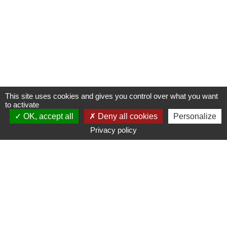
This site uses cookies and gives you control over what you want
to activate
OK, accept all
Deny all cookies
Personalize
Privacy policy
www.ampmetropole.fr
Un site de la Métropole Aix-Marseille-Provence
Plan du site
Mentions légales
Accessibilité : non conforme
Paramétrage des cookies