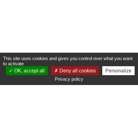
This site uses cookies and gives you control over what you want
to activate
OK, accept all
Deny all cookies
Personalize
Privacy policy
www.ampmetropole.fr
Un site de la Métropole Aix-Marseille-Provence
Plan du site
Mentions légales
Accessibilité : non conforme
Paramétrage des cookies